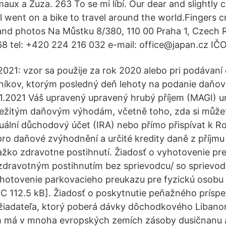
maux a Zuza. 263 To se mi líbí. Our dear and slightly 
 went on a bike to travel around the world.Fingers c
 and photos Na Můstku 8/380, 110 00 Praha 1, Czech R
 tel: +420 224 216 032 e-mail: office@japan.cz IČ
. 2021: vzor sa použije za rok 2020 alebo pri podávan
níkov, ktorým posledný deň lehoty na podanie daňov
1.1.2021 Váš upravený upravený hrubý příjem (MAGI) ur
ležitým daňovým výhodám, včetně toho, zda si může
duální důchodový účet (IRA) nebo přímo přispívat k R
pro daňové zvýhodnění a určité kredity daně z příjmu
žko zdravotne postihnutí. Žiadosť o vyhotovenie pre
zdravotným postihnutím bez sprievodcu/ so sprievo
yhotovenie parkovacieho preukazu pre fyzickú osob
C 112.5 kB]. Žiadosť o poskytnutie peňažného prísp
žiadateľa, ktorý poberá dávky dôchodkového Libanon
áh má v mnoha evropských zemích zásoby dusičnanu