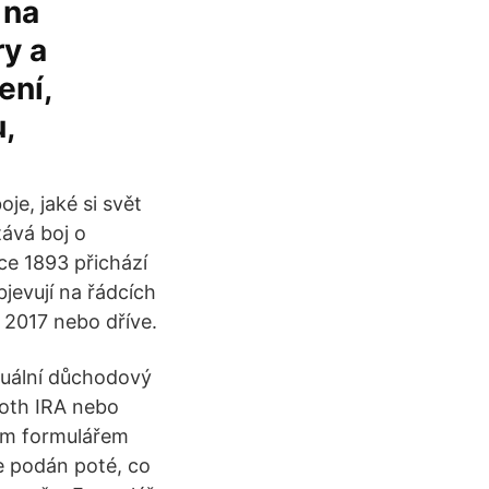
 na
ry a
ení,
,
oje, jaké si svět
ává boj o
ce 1893 přichází
jevují na řádcích
h 2017 nebo dříve.
iduální důchodový
Roth IRA nebo
ým formulářem
e podán poté, co