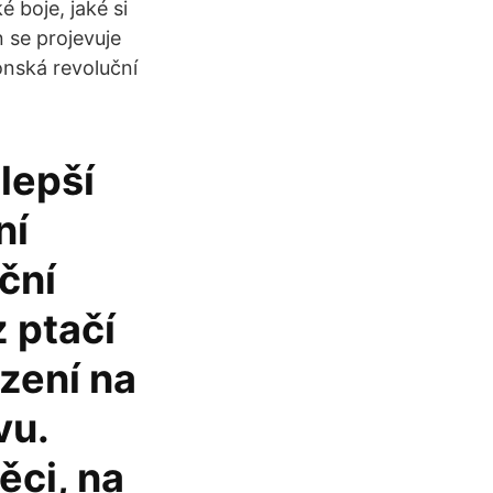
é boje, jaké si
 se projevuje
onská revoluční
jlepší
ní
ční
 ptačí
zení na
vu.
ěci, na