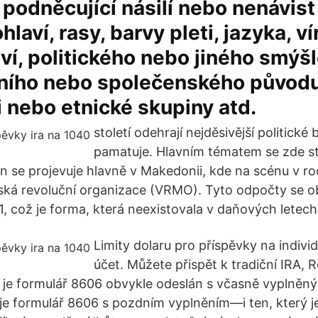
, podněcující násilí nebo nenávist
laví, rasy, barvy pleti, jazyka, ví
í, politického nebo jiného smýšl
ního nebo společenského původu
 nebo etnické skupiny atd.
století odehrají nejděsivější politické b
pamatuje. Hlavním tématem se zde st
n se projevuje hlavně v Makedonii, kde na scénu v ro
ká revoluční organizace (VRMO). Tyto odpočty se ob
1, což je forma, která neexistovala v daňových letec
Limity dolaru pro příspěvky na indiv
účet. Můžete přispět k tradiční IRA, 
 je formulář 8606 obvykle odeslán s včasně vyplněn
je formulář 8606 s pozdním vyplněním—i ten, který j