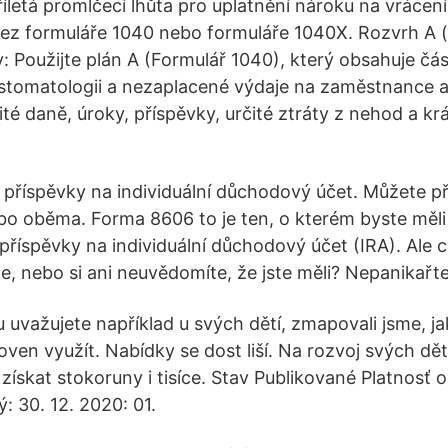
říletá promlčecí lhůta pro uplatnění nároku na vrácen
ez formuláře 1040 nebo formuláře 1040X. Rozvrh A 
 Použijte plán A (Formulář 1040), který obsahuje čás
 stomatologii a nezaplacené výdaje na zaměstnance 
té daně, úroky, příspěvky, určité ztráty z nehod a k
 příspěvky na individuální důchodový účet. Můžete při
bo oběma. Forma 8606 to je ten, o kterém byste měl
příspěvky na individuální důchodový účet (IRA). Ale c
, nebo si ani neuvědomíte, že jste měli? Nepanikařte
 uvažujete například u svých dětí, zmapovali jsme, j
ven využít. Nabídky se dost liší. Na rozvoj svých dět
získat stokoruny i tisíce. Stav Publikované Platnosť 
: 30. 12. 2020: 01.