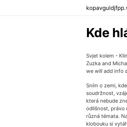
kopavguldjfpp
Kde hl
Svjet kolem - Kli
Zuzka and Michal
we will add info
Sním o zemi, kde
soudržnost, vzá
která nebude zne
odlišnost, právo 
různá témata. Nap
klobouku si vytáh