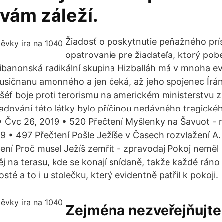
vám záleží.
Žiadosť o poskytnutie peňažného prí
opatrovanie pre žiadateľa, ktorý pob
banonská radikální skupina Hizballáh má v mnoha e
sičnanu amonného a jen čeká, až jeho spojenec Írán 
 šéf boje proti terorismu na americkém ministerstvu 
ladování této látky bylo příčinou nedávného tragick
 • Čvc 26, 2019 • 520 Přečtení Myšlenky na Šavuot - n
019 • 497 Přečtení Pošle Ježíše v Časech rozvlažení A
ení Proč musel Ježíš zemřít - zpravodaj Pokoj neměl 
ěj na terasu, kde se konají snídaně, takže každé ráno
osté a to i u stolečku, který evidentně patřil k pokoji.
Zejména nezveřejňujte