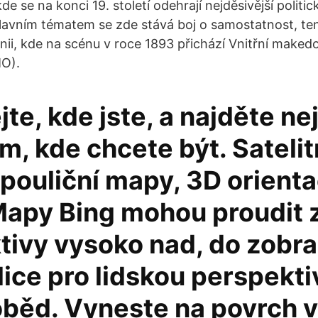
e se na konci 19. století odehrají nejděsivější politick
lavním tématem se zde stává boj o samostatnost, ten
ii, kde na scénu v roce 1893 přichází Vnitřní maked
O).
te, kde jste, a najděte ne
m, kde chcete být. Satelit
pouliční mapy, 3D orienta
Mapy Bing mohou proudit z
tivy vysoko nad, do zobra
lice pro lidskou perspekti
oběd. Vyneste na povrch v