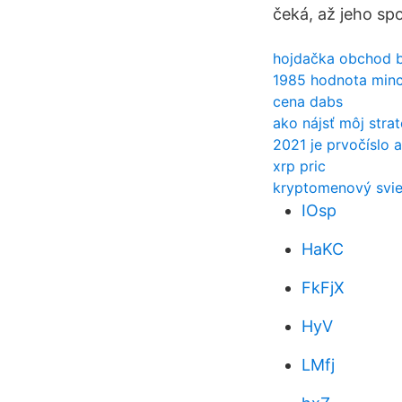
čeká, až jeho spo
hojdačka obchod b
1985 hodnota minc
cena dabs
ako nájsť môj strat
2021 je prvočíslo a
xrp pric
kryptomenový svie
IOsp
HaKC
FkFjX
HyV
LMfj