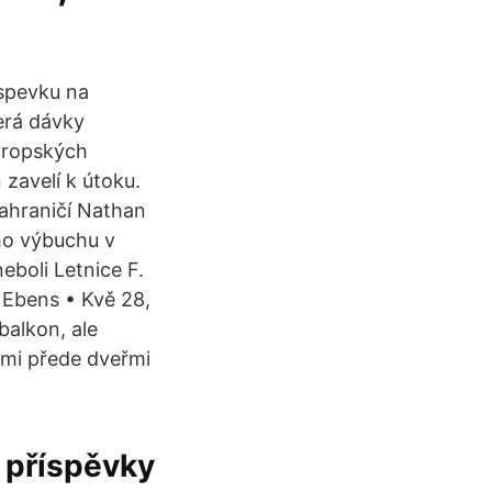
spevku na
erá dávky
vropských
zavelí k útoku.
zahraničí Nathan
ého výbuchu v
eboli Letnice F.
. Ebens • Kvě 28,
balkon, ale
 mi přede dveřmi
 příspěvky