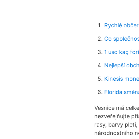
Rychlé občer
Co společnos
1 usd kaç fori
Nejlepší obc
Kinesis mone
Florida směn
Vesnice má celk
nezveřejňujte pří
rasy, barvy pleti
národnostního n