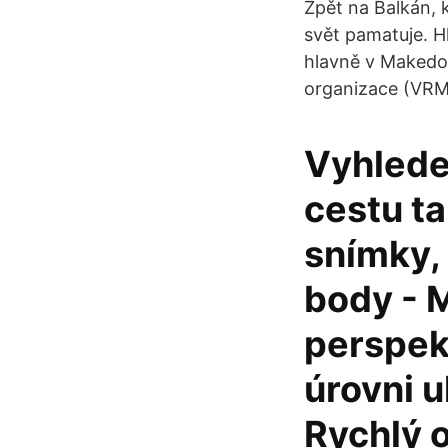
Zpět na Balkán, kd
svět pamatuje. H
hlavně v Makedon
organizace (VRM
Vyhledej
cestu ta
snímky, 
body - 
perspek
úrovni u
Rychlý 