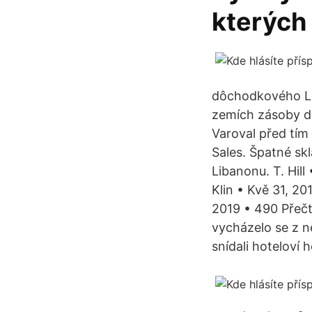
kterých 
dôchodkového Li
zemích zásoby du
Varoval před tím
Sales. Špatné sk
Libanonu. T. Hill
Klin • Kvě 31, 2
2019 • 490 Přečt
vycházelo se z n
snídali hoteloví h