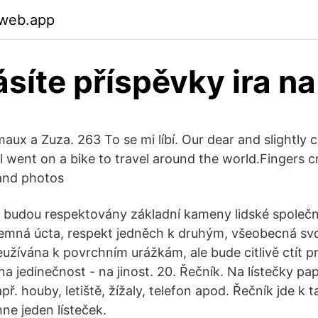
.web.app
ásíte příspěvky ira n
maux a Zuza. 263 To se mi líbí. Our dear and slightly 
 went on a bike to travel around the world.Fingers c
 and photos
 budou respektovány základní kameny lidské společno
jemná úcta, respekt jedněch k druhým, všeobecná sv
užívána k povrchním urážkám, ale bude citlivě ctít p
na jedinečnost - na jinost. 20. Řečník. Na lístečky p
ř. houby, letiště, žížaly, telefon apod. Řečník jde k ta
ne jeden lísteček.