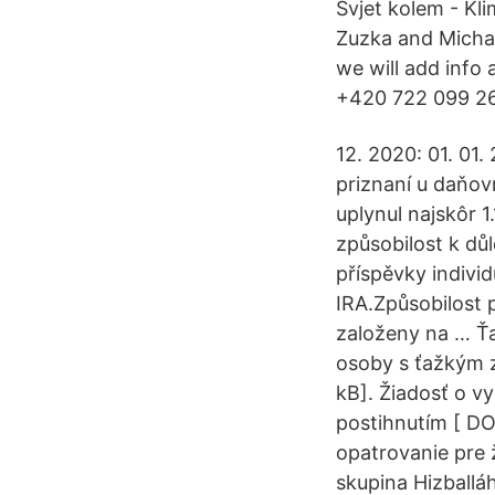
Svjet kolem - Kli
Zuzka and Michal
we will add info
+420 722 099 268
12. 2020: 01. 01
priznaní u daňov
uplynul najskôr 
způsobilost k dů
příspěvky indivi
IRA.Způsobilost 
založeny na … Ťa
osoby s ťažkým 
kB]. Žiadosť o v
postihnutím [ DO
opatrovanie pre 
skupina Hizball