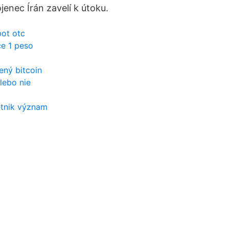
jenec Írán zavelí k útoku.
ot otc
e 1 peso
ený bitcoin
lebo nie
tnik význam