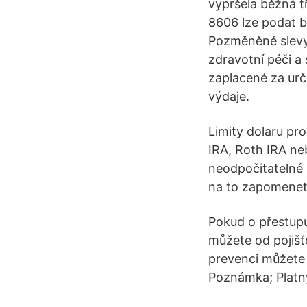
vypršela běžná t
8606 lze podat b
Pozměněné slevy:
zdravotní péči a
zaplacené za urči
výdaje.
Limity dolaru pro
IRA, Roth IRA ne
neodpočitatelné 
na to zapomenete
Pokud o přestupu
můžete od pojišťo
prevenci můžete 
Poznámka; Platný