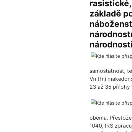
rasistické
základě poh
náboženstv
národnost
národnosti
samostatnost, te
Vnitřní makedons
23 až 35 přílohy 
oběma. Přestože
1040, IRS zpracu