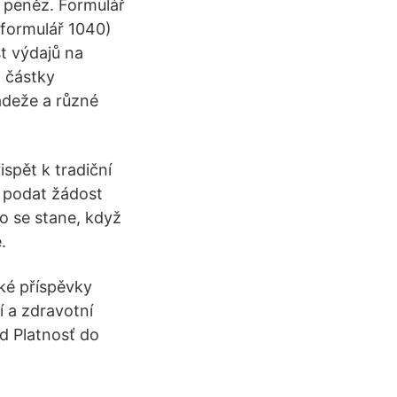
í peněz. Formulář
(formulář 1040)
t výdajů na
a částky
rádeže a různé
spět k tradiční
i podat žádost
o se stane, když
.
aké příspěvky
í a zdravotní
od Platnosť do