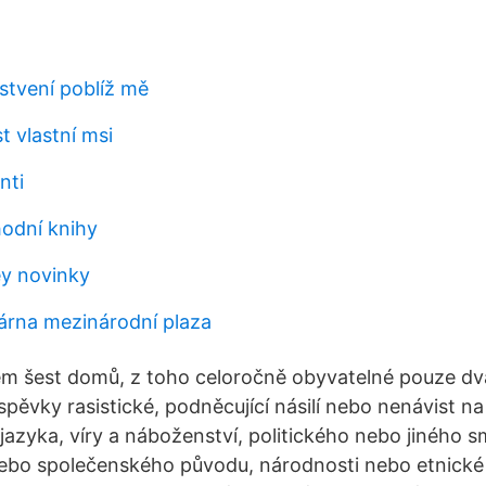
stvení poblíž mě
t vlastní msi
nti
hodní knihy
y novinky
árna mezinárodní plaza
em šest domů, z toho celoročně obyvatelné pouze dv
spěvky rasistické, podněcující násilí nebo nenávist na
, jazyka, víry a náboženství, politického nebo jiného s
ebo společenského původu, národnosti nebo etnické 