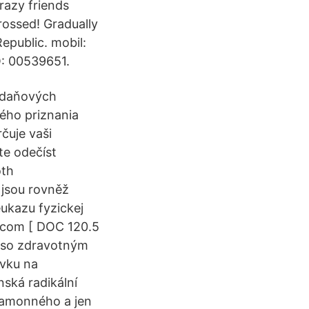
crazy friends
rossed! Gradually
epublic. mobil:
O: 00539651.
í daňových
ého priznania
čuje vaši
te odečíst
oth
 jsou rovněž
ukazu fyzickej
dcom [ DOC 120.5
u so zdravotným
evku na
ská radikální
 amonného a jen