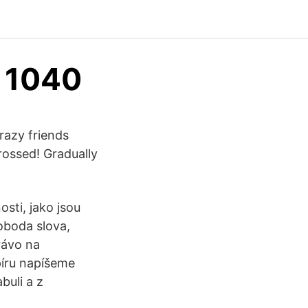
a 1040
crazy friends
rossed! Gradually
sti, jako jsou
oboda slova,
rávo na
apíru napíšeme
buli a z