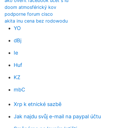
ako overiť facebook účet s id
doom atmosférický kov
podporne forum cisco
akita inu cena bez rodowodu
YO
dBj
Ie
Huf
KZ
mbC
Xrp k etnické sazbě
Jak najdu svůj e-mail na paypal účtu