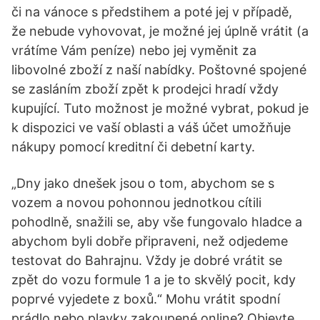
či na vánoce s předstihem a poté jej v případě,
že nebude vyhovovat, je možné jej úplně vrátit (a
vrátíme Vám peníze) nebo jej vyměnit za
libovolné zboží z naší nabídky. Poštovné spojené
se zasláním zboží zpět k prodejci hradí vždy
kupující. Tuto možnost je možné vybrat, pokud je
k dispozici ve vaší oblasti a váš účet umožňuje
nákupy pomocí kreditní či debetní karty.
„Dny jako dnešek jsou o tom, abychom se s
vozem a novou pohonnou jednotkou cítili
pohodlně, snažili se, aby vše fungovalo hladce a
abychom byli dobře připraveni, než odjedeme
testovat do Bahrajnu. Vždy je dobré vrátit se
zpět do vozu formule 1 a je to skvělý pocit, kdy
poprvé vyjedete z boxů.“ Mohu vrátit spodní
prádlo nebo plavky zakoupené online? Objevte