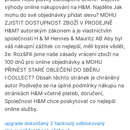
výhody online nakupování na H&M. Najděte Jak
mohu do své objednávky přidat slevu? MOHU
ZJISTIT DOSTUPNOST ZBOŽÍ V PRODEJNĚ
H&M? autorským zákonem a je vlastnictvím
společnosti H & M Hennes & Mauritz AB Aby byl
váš nákupní zážitek co nejlepší, měli byste vědět,
že: Rozšířili jsme naše zásady vrácení zboží na
100 dnů pro online objednávky a MOHU
PŘINÉST STARÉ OBLEČENÍ DO SBĚRU
I:COLLECT? Obsah těchto stránek je chráněný
autor Podívejte se na úplné podmínky nákupu na
stránkách H&M včetně plateb, doručení,
Společnost H&M chce poskytovat co nejlepší
online služby.
upgrade dokončený 2 hacknutý odblokovaný