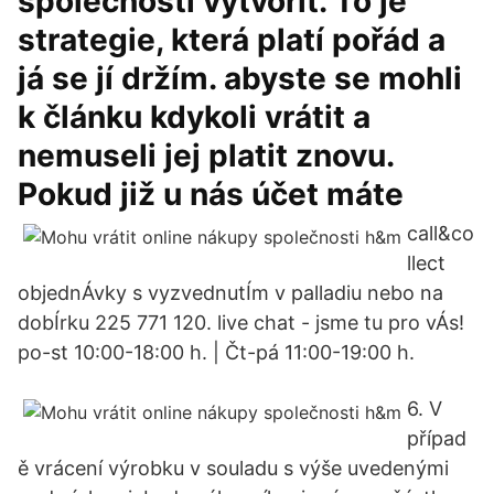
společnosti vytvořit. To je
strategie, která platí pořád a
já se jí držím. abyste se mohli
k článku kdykoli vrátit a
nemuseli jej platit znovu.
Pokud již u nás účet máte
call&co
llect
objednÁvky s vyzvednutÍm v palladiu nebo na
dobÍrku 225 771 120. live chat - jsme tu pro vÁs!
po-st 10:00-18:00 h. | Čt-pá 11:00-19:00 h.
6. V
případ
ě vrácení výrobku v souladu s výše uvedenými