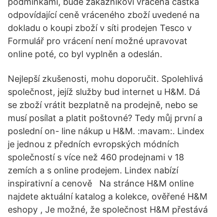
podmínkami, bude zákazníkovi vrácena částka
odpovídající ceně vráceného zboží uvedené na
dokladu o koupi zboží v síti prodejen Tesco v
Formulář pro vrácení není možné upravovat
online poté, co byl vyplněn a odeslán.
Nejlepší zkušenosti, mohu doporučit. Spolehlivá
společnost, jejíž služby bud internet u H&M. Dá
se zboží vrátit bezplatně na prodejně, nebo se
musí posílat a platit poštovné? Tedy můj první a
poslední on- line nákup u H&M. :mavam:. Lindex
je jednou z předních evropských módních
společností s více než 460 prodejnami v 18
zemích a s online prodejem. Lindex nabízí
inspirativní a cenově Na stránce H&M online
najdete aktuální katalog a kolekce, ověřené H&M
eshopy , Je možné, že společnost H&M přestává